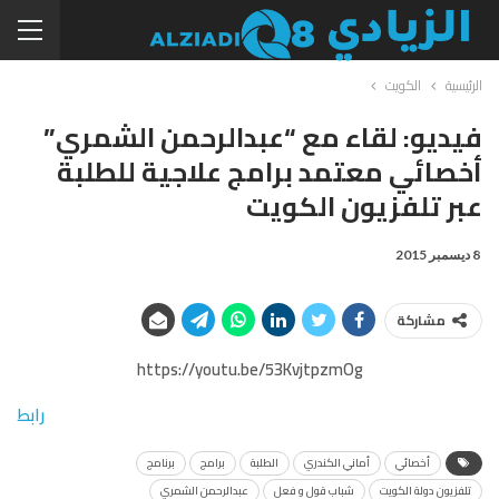
الرئيسية
الكويت
فيديو: لقاء مع “عبدالرحمن الشمري”
أخصائي معتمد برامج علاجية للطلبة
عبر تلفزيون الكويت
8 ديسمبر 2015
مشاركة
https://youtu.be/53KvjtpzmOg
رابط
أخصائي
أماني الكندري
الطلبة
برامج
برنامج
تلفزيون دولة الكويت
شباب قول و فعل
عبدالرحمن الشمري