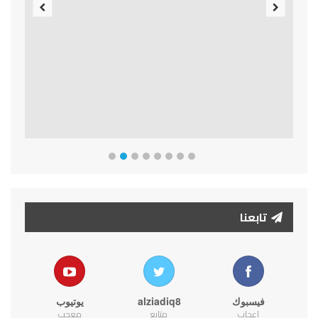
Previous
Next
تابعنا
فيسبوك
alziadiq8
يوتيوب
اعجاب
متابع
معجب