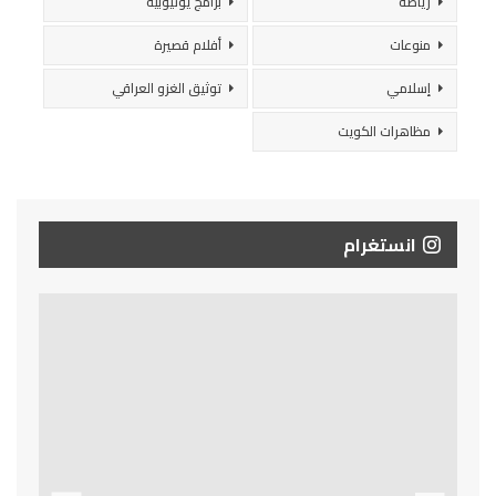
رياضة
برامج يوتيوبية
منوعات
أفلام قصيرة
إسلامي
توثيق الغزو العراقي
مظاهرات الكويت
انستغرام