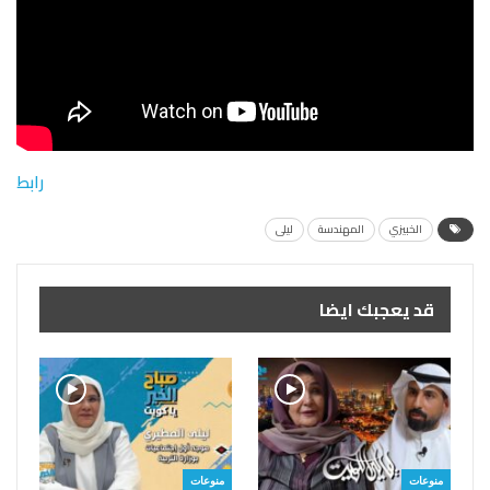
رابط
الخبيزي
المهندسة
ليلى
قد يعجبك ايضا
منوعات
منوعات