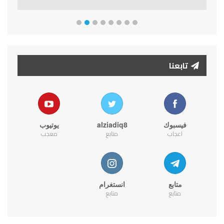
تابعنا
فيسبوك
alziadiq8
يوتيوب
اعجاب
متابع
معجب
متابع
انستغرام
متابع
متابع