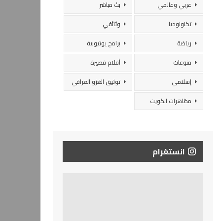
عربي وعالمي
بث مباشر
تكنولوجيا
وثائقي
رياضة
برامج يوتيوبية
منوعات
أفلام قصيرة
إسلامي
توثيق الغزو العراقي
مظاهرات الكويت
انستغرام