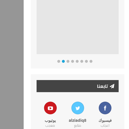
تابعنا
فيسبوك
alziadiq8
يوتيوب
اعجاب
متابع
معجب