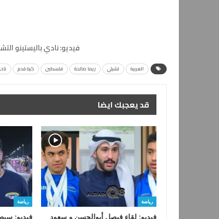
فيديو: نادي باليستينو التشيلي يست
العربية
تشيلي
ريما صالحة
فلسطين
كرة قدم
نادي
قد يعجبك ايضا
رياضة
رياضة
فيديو: لقاء فيصل أبوالحسن و سعود
فيديو: سيط