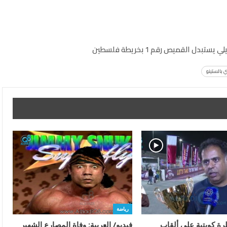
بدل القميص رقم 1 بخريطة فلسطين
 بالستينو
رياضة
رة كويتية على ألقاب
فيديو/ العربية: وفاة المصارع الشهير