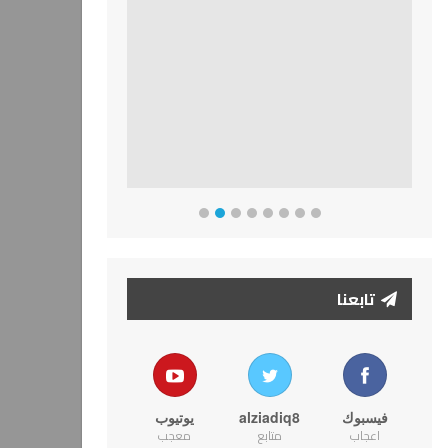
تابعنا
فيسبوك
alziadiq8
يوتيوب
اعجاب
متابع
معجب