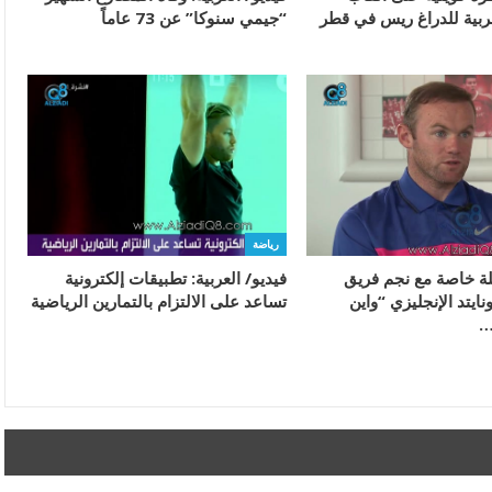
عربية للدراغ ريس في قطر
“جيمي سنوكا” عن 73 عاماً
رياضة
بلة خاصة مع نجم فريق
فيديو/ العربية: تطبيقات إلكترونية
ايتد الإنجليزي “واين
تساعد على الالتزام بالتمارين الرياضية
…