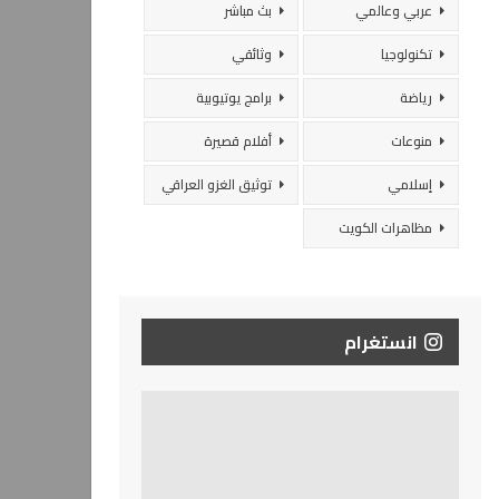
عربي وعالمي
بث مباشر
تكنولوجيا
وثائقي
رياضة
برامج يوتيوبية
منوعات
أفلام قصيرة
إسلامي
توثيق الغزو العراقي
مظاهرات الكويت
انستغرام