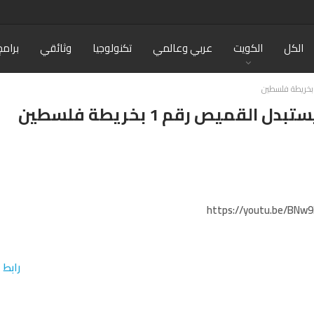
الكل
الكويت
عربي وعالمي
تكنولوجيا
وثائقي
برامج
قميص رقم 1 بخريطة فلسطين
https://youtu.be/BNw9
رابط