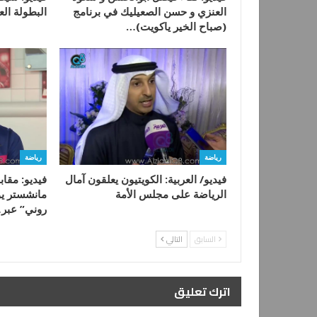
العنزي و حسن الصعيليك في برنامج
البطولة ال
(صباح الخير ياكويت)…
رياضة
رياضة
فيديو/ العربية: الكويتيون يعلقون آمال
فيديو: مقا
الرياضة على مجلس الأمة
مانشستر يون
روني” عبر
السابق
التالي
اترك تعليق