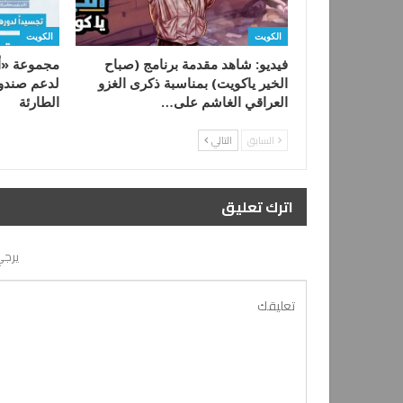
الكويت
الكويت
فيديو: شاهد مقدمة برنامج (صباح
مجموعة «أع
الخير ياكويت) بمناسبة ذكرى الغزو
لدعم صندوق
العراقي الغاشم على…
الطارئة
السابق
التالي
اترك تعليق
يرجي