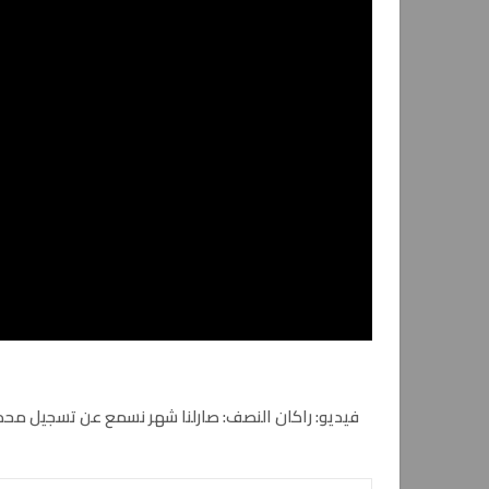
فيديو: راكان النصف: صارلنا شهر نسمع عن تسجيل مح