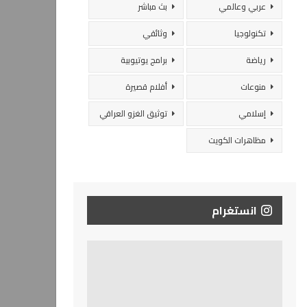
عربي وعالمي
بث مباشر
تكنولوجيا
وثائقي
رياضة
برامج يوتيوبية
منوعات
أفلام قصيرة
إسلامي
توثيق الغزو العراقي
مظاهرات الكويت
انستغرام