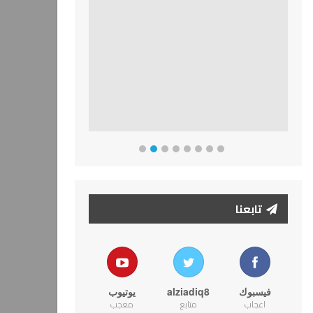
تابعنا
فيسبوك
alziadiq8
يوتيوب
اعجاب
متابع
معجب