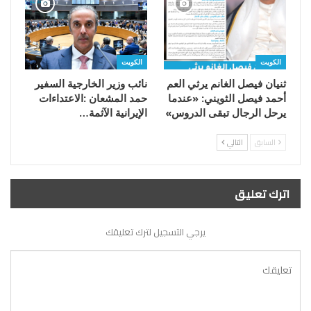
الكويت
الكويت
ثنيان فيصل الغانم يرثي العم
أحمد فيصل الثويني: «عندما
يرحل الرجال تبقى الدروس»
‬الإيرانية‭ ‬الآثمة‭…
السابق
التالي
اترك تعليق
يرجي التسجيل لترك تعليقك