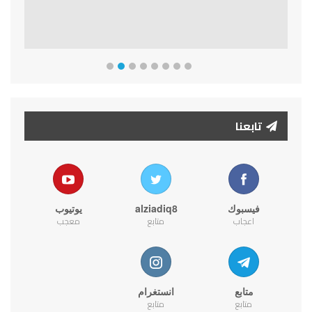
تابعنا
فيسبوك
alziadiq8
يوتيوب
اعجاب
متابع
معجب
متابع
انستغرام
متابع
متابع