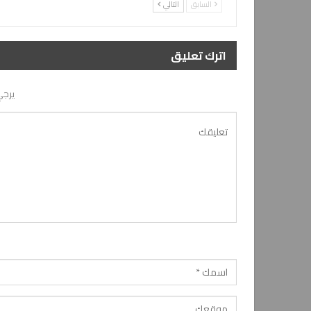
السابق
التالي
اترك تعليق
يرجي