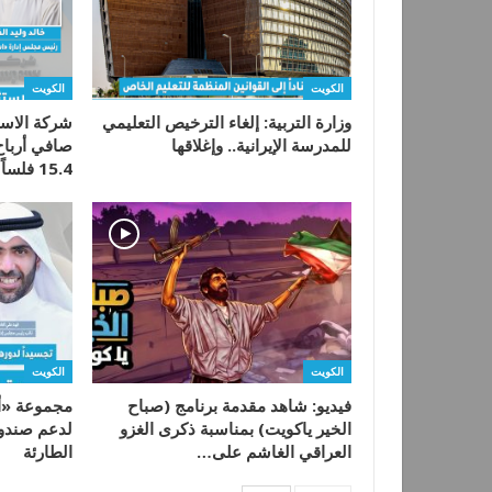
الكويت
الكويت
وزارة التربية: إلغاء الترخيص التعليمي
شركة الاست
للمدرسة الإيرانية.. وإغلاقها
15.4 فلساً للسهم…
الكويت
الكويت
فيديو: شاهد مقدمة برنامج (صباح
مجموعة «أع
الخير ياكويت) بمناسبة ذكرى الغزو
لدعم صندوق
العراقي الغاشم على…
الطارئة