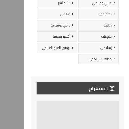
عربي وعالمي
بث مباشر
تكنولوجيا
وثائقي
رياضة
برامج يوتيوبية
منوعات
أفلام قصيرة
إسلامي
توثيق الغزو العراقي
مظاهرات الكويت
انستغرام