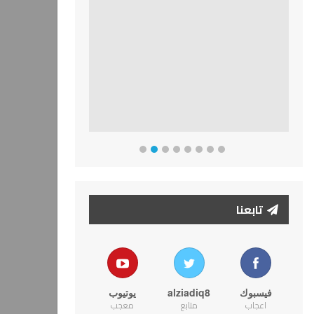
تابعنا
فيسبوك
alziadiq8
يوتيوب
اعجاب
متابع
معجب