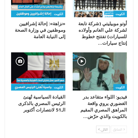
الكويت
الكويت
أوتو موبيليتي (شركة تابعة
«نزاهة»: إحالة إشرافيين
لشركة علي الغانم وأولاده
وموظفين في وزارة الصحة
للسيارات) تفتتح خطوط
إلى النيابة العامة
إنتاج سيارات…
الكويت
الكويت
فيديو: اللواء متقاعد بدر
القيادة السياسية تُهنئ
الغضوري يروي واقعة
الرئيس المصري بالذكرى
المراهق المصري المقيم
الـ51 لانتصارات أكتوبر
بالكويت والذي حرّض…
السابق
التالي