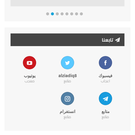
تابعنا
فيسبوك
alziadiq8
يوتيوب
اعجاب
متابع
معجب
متابع
انستغرام
متابع
متابع