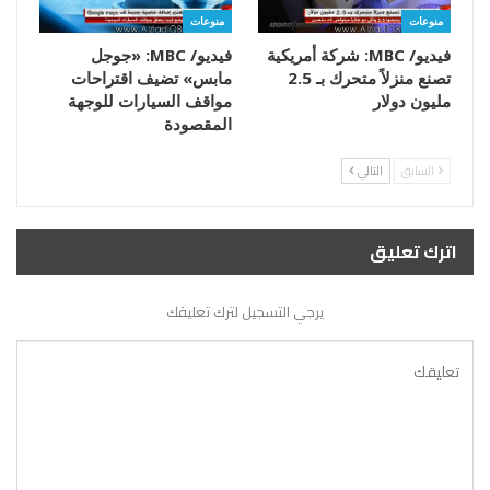
منوعات
منوعات
فيديو/ MBC: شركة أمريكية
فيديو/ MBC: «جوجل
تصنع منزلاً متحرك بـ 2.5
مابس» تضيف اقتراحات
مليون دولار
مواقف السيارات للوجهة
المقصودة
السابق
التالي
اترك تعليق
يرجي التسجيل لترك تعليقك