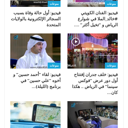
منوعات
منوعات
فيديو: الفنان الكويتي
فيديو: أول حالة وفاة بسبب
#خالد_الملا في شوارع
السجائر الإلكترونية بالولايات
الرياض و “تخيل أكثر” .…
المتحدة
منوعات
منوعات
فيديو: خلف جدران إفتتاح
فيديو: لقاء “أحمد حسين” و
أول دور عرض “فوكس
أخوه “علي حسين” في
سينما” في الرياض .. هكذا
برنامج (الليلة)…
كان…