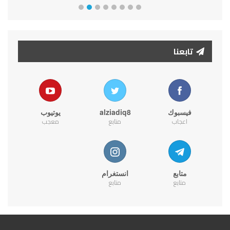
تابعنا
فيسبوك
alziadiq8
يوتيوب
اعجاب
متابع
معجب
متابع
انستغرام
متابع
متابع