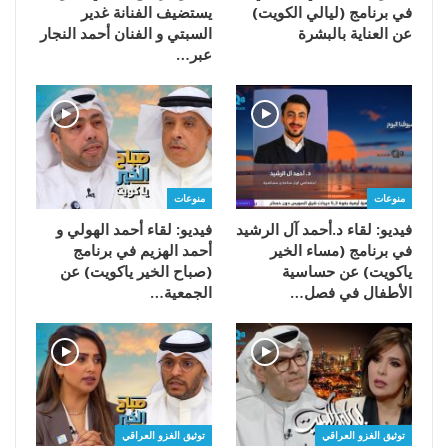
في برنامج (ليالي الكويت)
يستضيف الفنانة غدير
عن العناية بالبشرة
السبتي و الفنان أحمد النجار
عبر…
منوعات
منوعات
فيديو: لقاء د.أحمد آل الرشيد
فيديو: لقاء أحمد الهولي و
في برنامج (مساء الخير
أحمد الهزيم في برنامج
ياكويت) عن حساسية
(صباح الخير ياكويت) عن
الأطفال في فصل…
الجمعية…
توثيق الغزو العراقي
توثيق الغزو العراقي