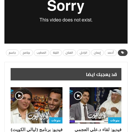
أحمد
إيمان
الراحل
الفنان
الليلة
المطرب
برنامج
جاسم
قد يعجبك ايضا
منوعات
منوعات
فيديو: لقاء د.علي العجمي
فيديو: برنامج (ليالي الكويت)