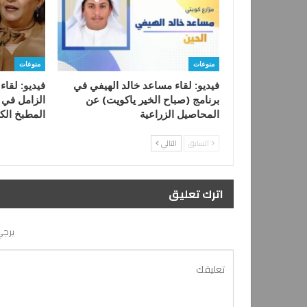
منوعات
منوعات
فيديو: لقاء مساعد خالد الهيفي في
فيديو: لقاء
برنامج (صباح الخير ياكويت) عن
الزامل في 
المحاصيل الزراعية
المطبخ الك
السابق
التالي
اترك تعليق
يرجي