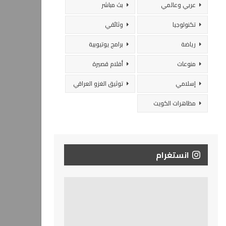
عربي وعالمي
بث مباشر
تكنولوجيا
وثائقي
رياضة
برامج يوتيوبية
منوعات
أفلام قصيرة
إسلامي
توثيق الغزو العراقي
مظاهرات الكويت
انستغرام