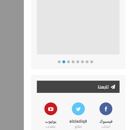
تابعنا
فيسبوك
alziadiq8
يوتيوب
اعجاب
متابع
معجب