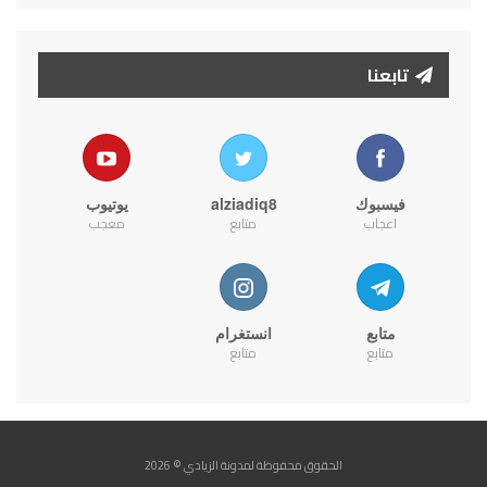
تابعنا
فيسبوك
alziadiq8
يوتيوب
اعجاب
متابع
معجب
متابع
انستغرام
متابع
متابع
الحقوق محفوظة لمدونة الزيادي © 2026