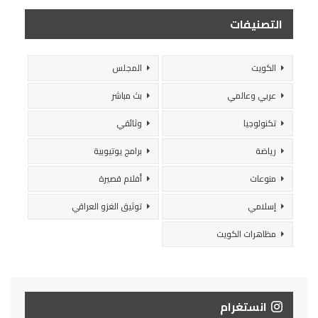
التصنيفات
الكويت
المجلس
عربي وعالمي
بث مباشر
تكنولوجيا
وثائقي
رياضة
برامج يوتيوبية
منوعات
أفلام قصيرة
إسلامي
توثيق الغزو العراقي
مظاهرات الكويت
انستغرام