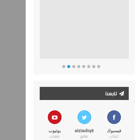
تابعنا
فيسبوك
alziadiq8
يوتيوب
اعجاب
متابع
معجب