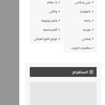
عربي وعالمي
بث مباشر
تكنولوجيا
وثائقي
رياضة
برامج يوتيوبية
منوعات
أفلام قصيرة
إسلامي
توثيق الغزو العراقي
مظاهرات الكويت
انستغرام