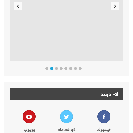
Previous
Next
تابعنا
فيسبوك
alziadiq8
يوتيوب