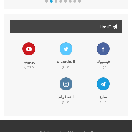
تابعنا
فيسبوك
alziadiq8
يوتيوب
اعجاب
متابع
معجب
متابع
انستغرام
متابع
متابع