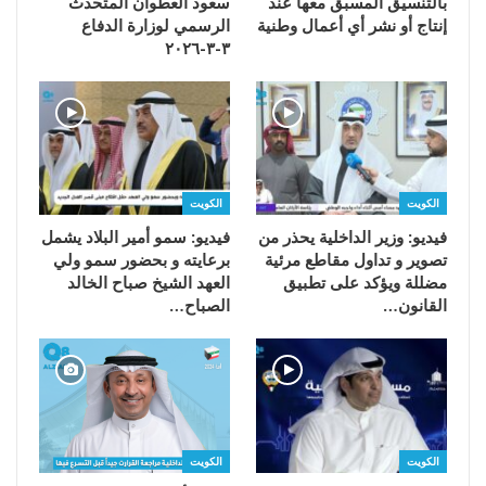
بالتنسيق المسبق معها عند
سعود العطوان المتحدث
إنتاج أو نشر أي أعمال وطنية
الرسمي لوزارة الدفاع
٣-٣-٢٠٢٦
الكويت
الكويت
فيديو: وزير الداخلية يحذر من
فيديو: سمو أمير البلاد يشمل
تصوير و تداول مقاطع مرئية
برعايته و بحضور سمو ولي
مضللة ويؤكد على تطبيق
العهد الشيخ صباح الخالد
القانون…
الصباح…
الكويت
الكويت