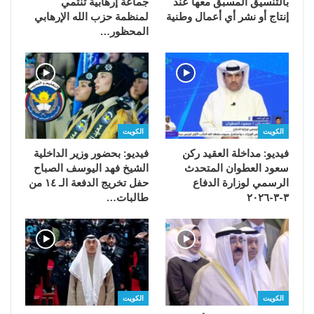
بالتنسيق المسبق معها عند
جماعة إرهابية تنتمي
إنتاج أو نشر أي أعمال وطنية
لمنظمة حزب الله الإرهابي
المحظور…
الكويت
الكويت
فيديو: مداخلة العقيد ركن
فيديو: بحضور وزير الداخلية
سعود العطوان المتحدث
الشيخ فهد اليوسف الصباح
الرسمي لوزارة الدفاع
حفل تخريج الدفعة الـ ١٤ من
٣-٣-٢٠٢٦
طالبات…
الكويت
الكويت