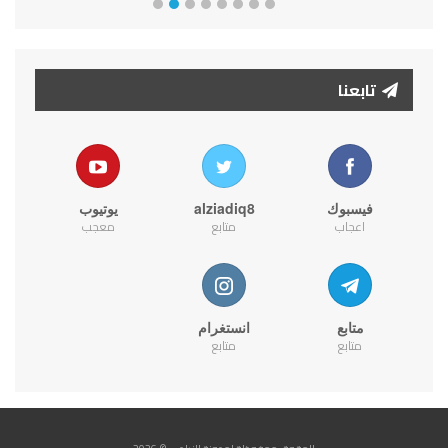
تابعنا
فيسبوك
alziadiq8
يوتيوب
اعجاب
متابع
معجب
متابع
انستغرام
متابع
متابع