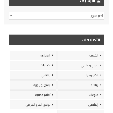
الأرشيف
الأرشيف
التصنيفات
الكويت
المجلس
عربي وعالمي
بث مباشر
تكنولوجيا
وثائقي
رياضة
برامج يوتيوبية
منوعات
أفلام قصيرة
إسلامي
توثيق الغزو العراقي