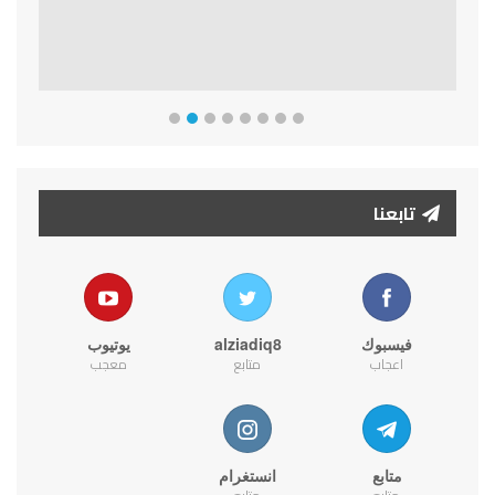
تابعنا
فيسبوك
alziadiq8
يوتيوب
اعجاب
متابع
معجب
متابع
انستغرام