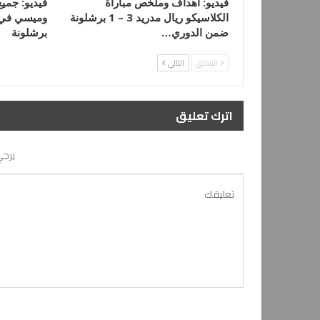
فيديو: أهداف وملخص مباراة
فيديو: جميع
الكلاسيكو ريال مدريد 3 – 1 برشلونة
ضمن الدوري…
برشلونة
السابق
التالي
اترك تعليق
يرجي