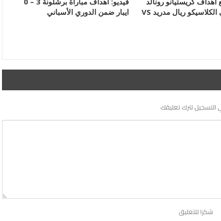
 أهداف كريستيانو رونالد
فيديو: أهداف مباراة برشلونة 3 – 0
وميسي في الكلاسيكو ريال مدريد VS
ايبار ضمن الدوري الأسباني
 التسجيل لترك تعليقك
شكرا للتعليق