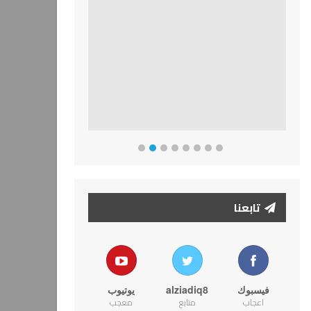
تابعنا
فيسبوك
alziadiq8
يوتيوب
اعجاب
متابع
معجب