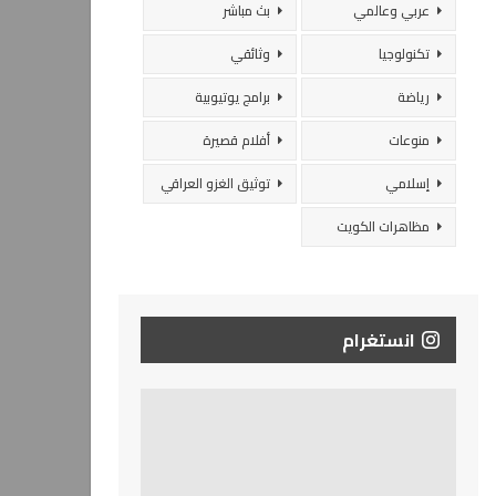
عربي وعالمي
بث مباشر
تكنولوجيا
وثائقي
رياضة
برامج يوتيوبية
منوعات
أفلام قصيرة
إسلامي
توثيق الغزو العراقي
مظاهرات الكويت
انستغرام