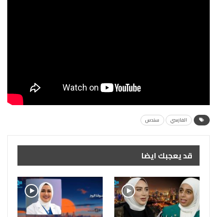
الفارسي
سندس
قد يعجبك ايضا