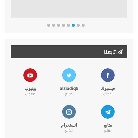
تابعنا
فيسبوك
alziadiq8
يوتيوب
اعجاب
متابع
معجب
متابع
انستغرام
متابع
متابع