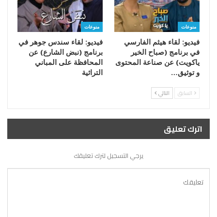
منوعات
منوعات
فيديو: لقاء هيثم الفارسي
فيديو: لقاء سندس جوهر في
في برنامج (صباح الخير
برنامج (نبض الشارع) عن
ياكويت) عن صناعة المحتوى
المحافظة على المباني
و توثيق…
التراثية
السابق
التالي
اترك تعليق
يرجي التسجيل لترك تعليقك