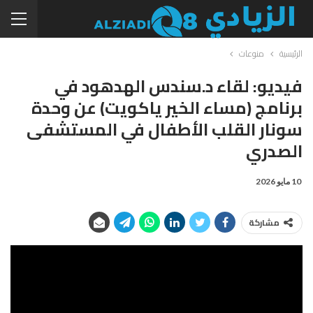
الرئيسية
منوعات
فيديو: لقاء د.سندس الهدهود في
برنامج (مساء الخير ياكويت) عن وحدة
سونار القلب الأطفال في المستشفى
الصدري
10 مايو 2026
مشاركة