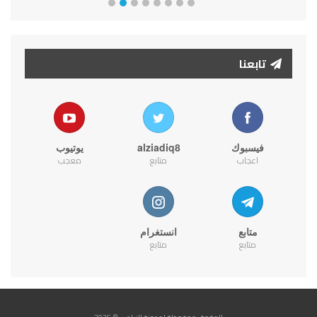
تابعنا
فيسبوك
alziadiq8
يوتيوب
اعجاب
متابع
معجب
متابع
انستغرام
متابع
متابع