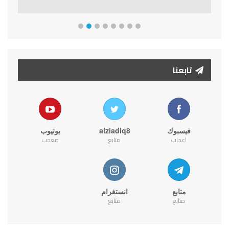
تابعنا
فيسبوك
alziadiq8
يوتيوب
اعجاب
متابع
معجب
متابع
انستغرام
متابع
متابع