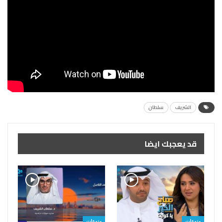
الشريف
سلطان
قد يعجبك ايضا
منوعات
منوعات