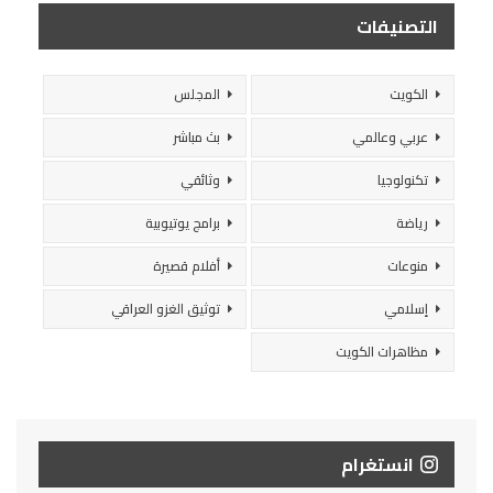
التصنيفات
الكويت
المجلس
عربي وعالمي
بث مباشر
تكنولوجيا
وثائقي
رياضة
برامج يوتيوبية
منوعات
أفلام قصيرة
إسلامي
توثيق الغزو العراقي
مظاهرات الكويت
انستغرام