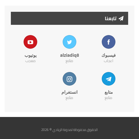
تابعنا
فيسبوك
alziadiq8
يوتيوب
اعجاب
متابع
معجب
متابع
انستغرام
متابع
متابع
الحقوق محفوظة لمدونة الزيادي © 2026