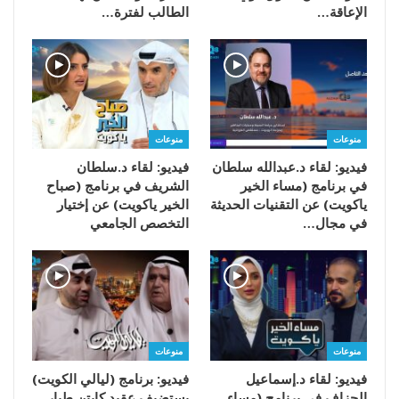
الإعاقة…
الطالب لفترة…
منوعات
منوعات
فيديو: لقاء د.عبدالله سلطان
فيديو: لقاء د.سلطان
في برنامج (مساء الخير
الشريف في برنامج (صباح
ياكويت) عن التقنيات الحديثة
الخير ياكويت) عن إختيار
في مجال…
التخصص الجامعي
منوعات
منوعات
فيديو: لقاء د.إسماعيل
فيديو: برنامج (ليالي الكويت)
الجزاف في برنامج (مساء
يستضيف عقيد كابتن طيار