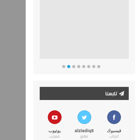
تابعنا
فيسبوك
alziadiq8
يوتيوب
اعجاب
متابع
معجب