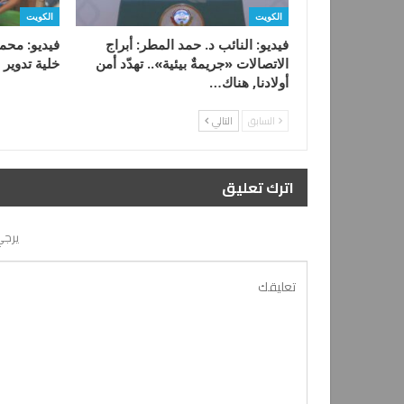
الكويت
الكويت
فيديو: النائب د. حمد المطر: أبراج
فيديو: محم
الاتصالات «جريمةٌ بيئية».. تهدّد أمن
خلية تدوير 
أولادنا, هناك…
السابق
التالي
اترك تعليق
يرجي