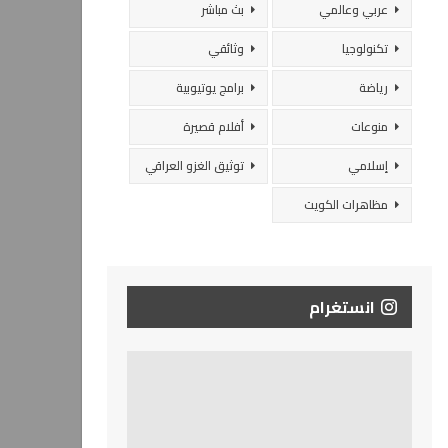
عربي وعالمي
بث مباشر
تكنولوجيا
وثائقي
رياضة
برامج يوتيوبية
منوعات
أفلام قصيرة
إسلامي
توثيق الغزو العراقي
مظاهرات الكويت
انستغرام