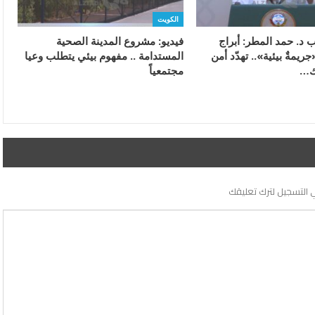
الكويت
ئب د. حمد المطر: أبراج
فيديو: مشروع المدينة الصحية
ريمةٌ بيئية».. تهدّد أمن
المستدامة .. مفهوم بيئي يتطلب وعيا
اك…
مجتمعياً
 التسجيل لترك تعليقك