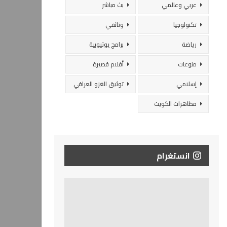
عربي وعالمي
بث مباشر
تكنولوجيا
وثائقي
رياضة
برامج يوتيوبية
منوعات
أفلام قصيرة
إسلامي
توثيق الغزو العراقي
مظاهرات الكويت
انستغرام