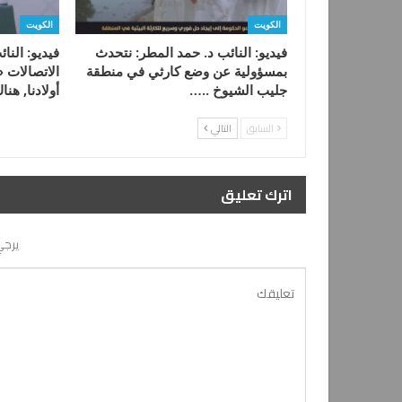
الكويت
الكويت
فيديو: النائب د. حمد المطر: نتحدث
فيديو: النا
بمسؤولية عن وضع كارثي في منطقة
الاتصالات «ج
جليب الشيوخ ..…
أولادنا, هن
السابق
التالي
اترك تعليق
يرجي