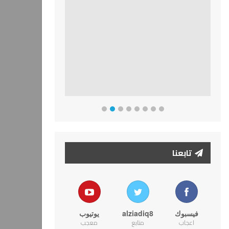
تابعنا
فيسبوك
alziadiq8
يوتيوب
اعجاب
متابع
معجب