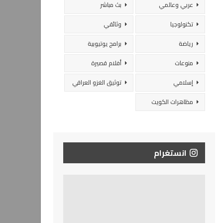
عربي وعالمي
بث مباشر
تكنولوجيا
وثائقي
رياضة
برامج يوتيوبية
منوعات
أفلام قصيرة
إسلامي
توثيق الغزو العراقي
مظاهرات الكويت
انستغرام