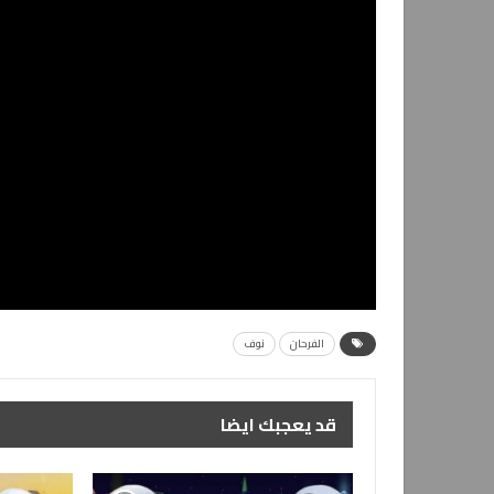
الفرحان
نوف
قد يعجبك ايضا