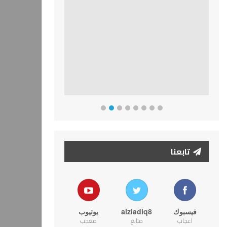
تابعنا
فيسبوك
alziadiq8
يوتيوب
اعجاب
متابع
معجب