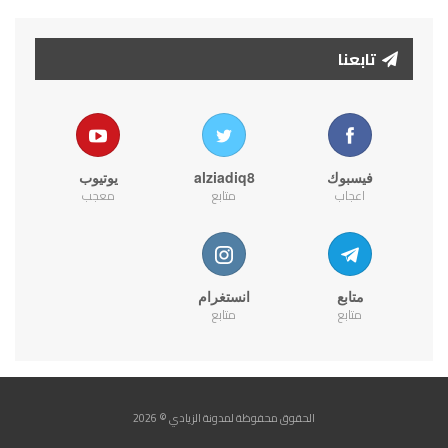
تابعنا
فيسبوك
alziadiq8
يوتيوب
اعجاب
متابع
معجب
متابع
انستغرام
متابع
متابع
الحقوق محفوظة لمدونة الزيادي © 2026