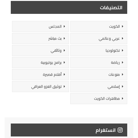
التصنيفات
الكويت
المجلس
عربي وعالمي
بث مباشر
تكنولوجيا
وثائقي
رياضة
برامج يوتيوبية
منوعات
أفلام قصيرة
إسلامي
توثيق الغزو العراقي
مظاهرات الكويت
انستغرام