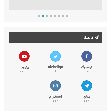
تابعنا
فيسبوك
alziadiq8
يوتيوب
اعجاب
متابع
معجب
متابع
انستغرام
متابع
متابع