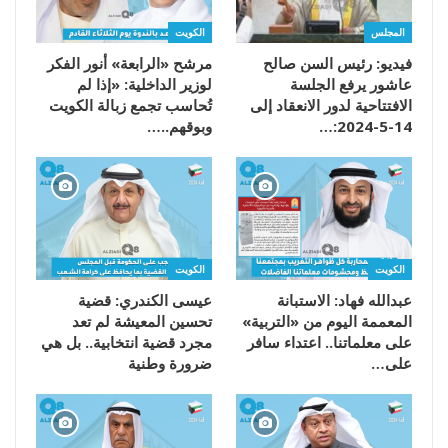
المجلس
الكويت
فيديو: رئيس السن صالح
مرشح «الرابعة» أنور الفكر
عاشور يرفع الجلسة
لوزير الداخلية: «إذا لم
الافتتاحية لدور الانعقاد إلى
تُحاسب تجمع زبالة الكويت
14-5-2024:…
وبوقهم..…
الكويت
الكويت
عبدالله فهاد: الاستبانة
عيسى الكندري: قضية
المعممة اليوم من «التربية»
تحسين المعيشة لم تعد
على معلماتنا.. اعتداء سافر
مجرد قضية انتخابية.. بل هي
على…
ضرورة وطنية