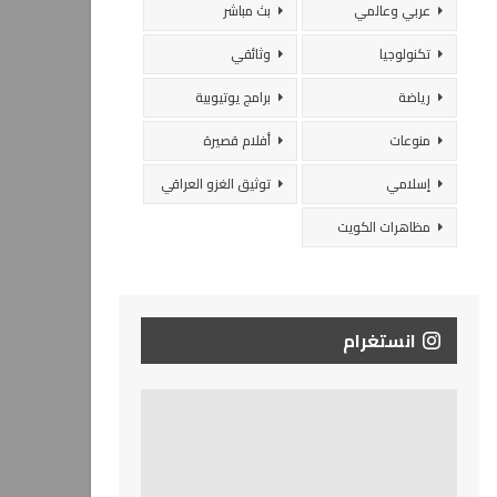
عربي وعالمي
بث مباشر
تكنولوجيا
وثائقي
رياضة
برامج يوتيوبية
منوعات
أفلام قصيرة
إسلامي
توثيق الغزو العراقي
مظاهرات الكويت
انستغرام