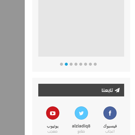
تابعنا
فيسبوك
alziadiq8
يوتيوب
اعجاب
متابع
معجب