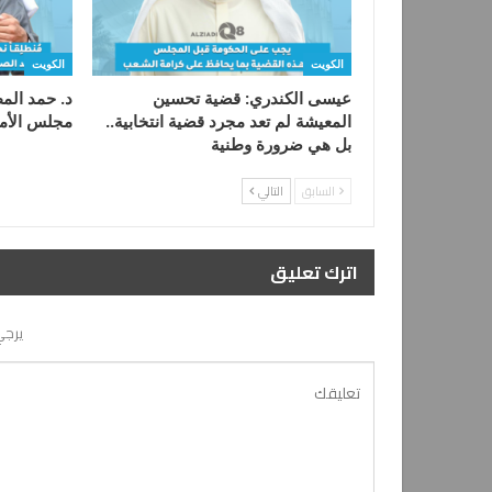
الكويت
الكويت
عيسى الكندري: قضية تحسين
د. حمد الم
المعيشة لم تعد مجرد قضية انتخابية..
مجلس الأمة 2024 عن الدائرة ال
بل هي ضرورة وطنية
السابق
التالي
اترك تعليق
يرجي