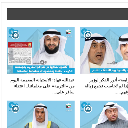
الكويت
عة» أنور الفكر لوزير
عبدالله فهاد: الاستبانة المعممة اليوم
إذا لم تُحاسب تجمع زبالة
من «التربية» على معلماتنا.. اعتداء
قهم..…
سافر على…