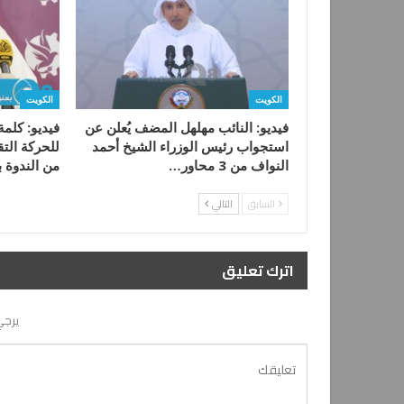
الكويت
الكويت
فيديو: النائب مهلهل المضف يُعلن عن
فيديو: كلم
استجواب رئيس الوزراء الشيخ أحمد
للحركة التق
النواف من 3 محاور…
من الندوة 
السابق
التالي
اترك تعليق
يرجي