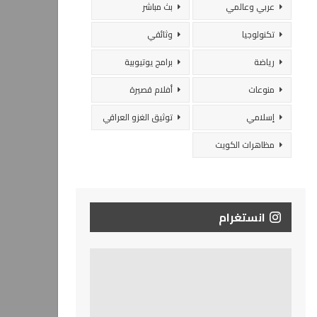
عربي وعالمي
بث مباشر
تكنولوجيا
وثائقي
رياضة
برامج يوتيوبية
منوعات
أفلام قصيرة
إسلامي
توثيق الغزو العراقي
مظاهرات الكويت
انستغرام