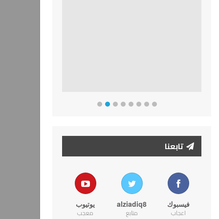
تابعنا
فيسبوك
alziadiq8
يوتيوب
اعجاب
متابع
معجب