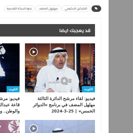
التشكيل الحكومي
مهلهل المضف
ندوة الحركة التقدمية
قد يعجبك ايضا
الكويت
الكويت
فيديو: لقاء مرشح الدائرة الثالثة
فيديو: مرش
مهلهل المضف في برنامج «الدوائر
قاعة عبدال
الخمس» | 25-3-2024
والوطن.. 