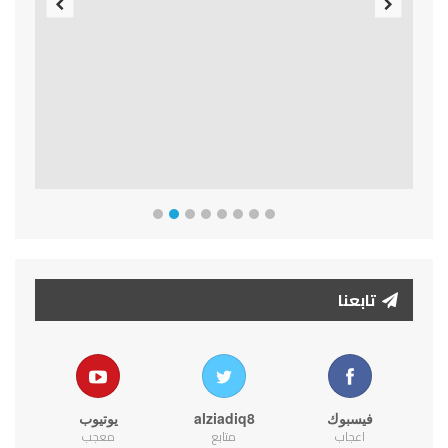
Previous
Next
تابعنا
فيسبوك
alziadiq8
يوتيوب
اعجاب
متابع
معجب