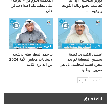
لوزير الداخلية: «إذا لم
المعممة اليوم من «التربية»
تُحاسب تجمع زبالة الكويت
على معلماتنا.. اعتداء سافر
وبوقهم..…
على…
الكويت
الكويت
عيسى الكندري: قضية
د. حمد المطر يعلن ترشحه
تحسين المعيشة لم تعد
لانتخابات مجلس الأمة 2024
مجرد قضية انتخابية.. بل هي
عن الدائرة الثانية
ضرورة وطنية
السابق
التالي
اترك تعليق