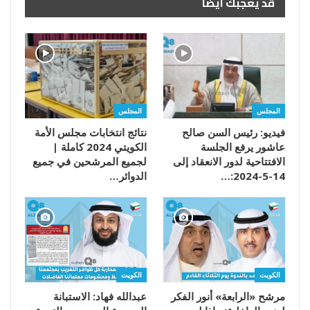
قد يعجبك ايضا
المجلس
المجلس
فيديو: رئيس السن صالح
نتائج انتخابات مجلس الأمة
عاشور يرفع الجلسة
الكويتي 2024 كاملة |
الافتتاحية لدور الانعقاد إلى
لجميع المرشحين في جميع
14-5-2024:…
الدوائر…
الكويت
الكويت
مرشح «الرابعة» أنور الفكر
عبدالله فهاد: الاستبانة