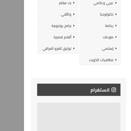
عربي وعالمي
بث مباشر
تكنولوجيا
وثائقي
رياضة
برامج يوتيوبية
منوعات
أفلام قصيرة
إسلامي
توثيق الغزو العراقي
مظاهرات الكويت
انستغرام