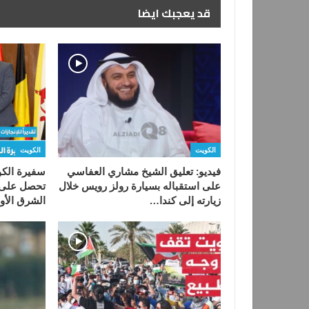
قد يعجبك ايضا
الكويت
الكويت
فيديو: تعليق الشيخ مشاري العفاسي
‏سفيرة الكو
على استقباله بسيارة رولز رويس خلال
تحصل على 
زيارته إلى كندا…
الشرق الأ