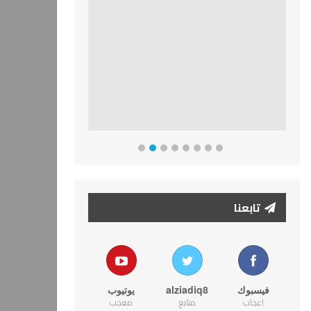
تابعنا
فيسبوك
alziadiq8
يوتيوب
اعجاب
متابع
معجب