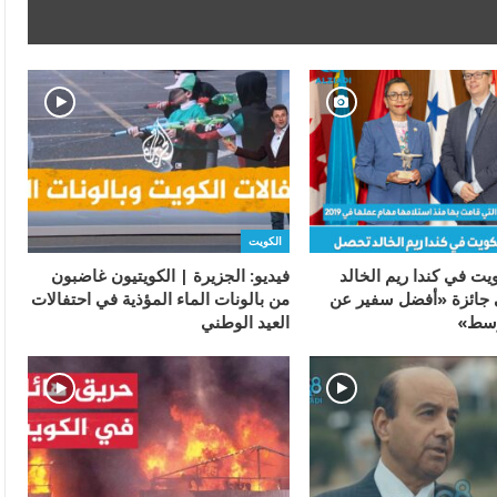
الكويت
يت في كندا ريم الخالد
فيديو: الجزيرة | الكويتيون غاضبون
جائزة «أفضل سفير عن
من بالونات الماء المؤذية في احتفالات
وسط»
العيد الوطني