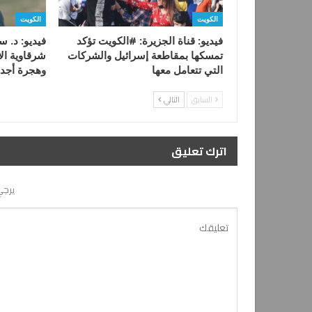
الكويت
الكويت
فيديو: قناة الجزيرة: #الكويت تؤكد
فيديو: د. س
تمسكها بمقاطعة إسرائيل والشركات
شرقاوية ال
التي تتعامل معها
وهجرة أجدا
السابق
التالي
اترك تعليق
يرجي