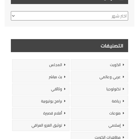
الأرشيف
التصنيفات
الكويت
المجلس
عربي وعالمي
بث مباشر
تكنولوجيا
وثائقي
رياضة
برامج يوتيوبية
منوعات
أفلام قصيرة
إسلامي
توثيق الغزو العراقي
مظاهرات الكويت