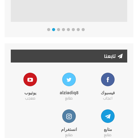
تابعنا
فيسبوك
alziadiq8
يوتيوب
اعجاب
متابع
معجب
متابع
انستغرام
متابع
متابع