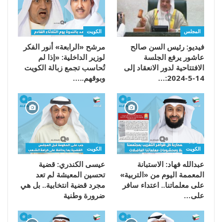
المجلس
الكويت
فيديو: رئيس السن صالح
مرشح «الرابعة» أنور الفكر
عاشور يرفع الجلسة
لوزير الداخلية: «إذا لم
الافتتاحية لدور الانعقاد إلى
تُحاسب تجمع زبالة الكويت
14-5-2024:…
وبوقهم..…
الكويت
الكويت
عبدالله فهاد: الاستبانة
عيسى الكندري: قضية
المعممة اليوم من «التربية»
تحسين المعيشة لم تعد
على معلماتنا.. اعتداء سافر
مجرد قضية انتخابية.. بل هي
على…
ضرورة وطنية