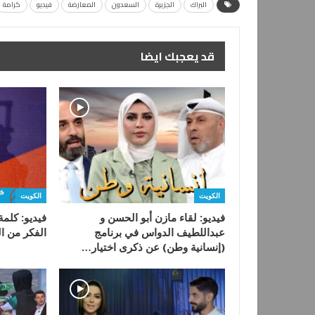
البراك
الجزيرة
السعدون
المعارضة
فيديو
كرامة
قد يعجبك ايضا
الكويت
الكويت
فيديو: لقاء مازن أبو الحسن و
فيديو: كلمة
عبداللطيف الدواس في برنامج
الفكر من الندوة
(إنسانية وطن) عن ذكرى اختيار…