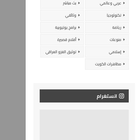
عربي وعالمي
بث مباشر
تكنولوجيا
وثائقي
رياضة
برامج يوتيوبية
منوعات
أفلام قصيرة
إسلامي
توثيق الغزو العراقي
مظاهرات الكويت
انستغرام