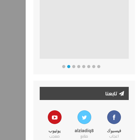
تابعنا
فيسبوك
alziadiq8
يوتيوب
اعجاب
متابع
معجب