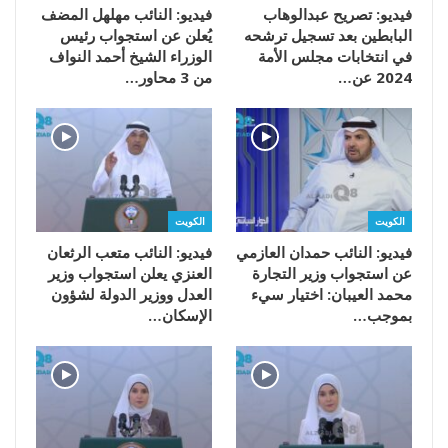
فيديو: تصريح عبدالوهاب
فيديو: النائب مهلهل المضف
البابطين بعد تسجيل ترشحه
يُعلن عن استجواب رئيس
في انتخابات مجلس الأمة
الوزراء الشيخ أحمد النواف
2024 عن…
من 3 محاور…
الكويت
الكويت
فيديو: النائب حمدان العازمي
فيديو: النائب متعب الرثعان
عن استجواب وزير التجارة
العنزي يعلن استجواب وزير
محمد العيبان: اختيار سيء
العدل ووزير الدولة لشؤون
بموجب…
الإسكان…