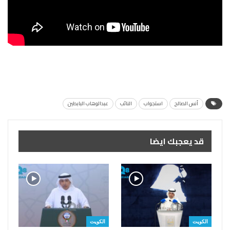
أنس الصالح
استجواب
النائب
عبدالوهاب البابطين
قد يعجبك ايضا
الكويت
الكويت