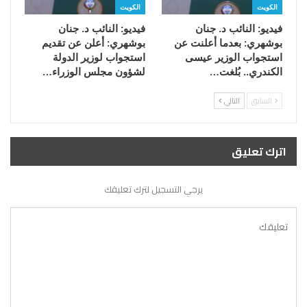
الكويت
الكويت
فيديو: النائب د. جنان
فيديو: النائب د. جنان
بوشهري: بعدما أعلنت عن
بوشهري: أعلن عن تقديم
استجواب الوزير عيسى
استجواب لوزير الدولة
الكندري.. بُلغت…
لشؤون مجلس الوزراء…
السابق
التالي
اترك تعليق
يرجي التسجيل لترك تعليقك