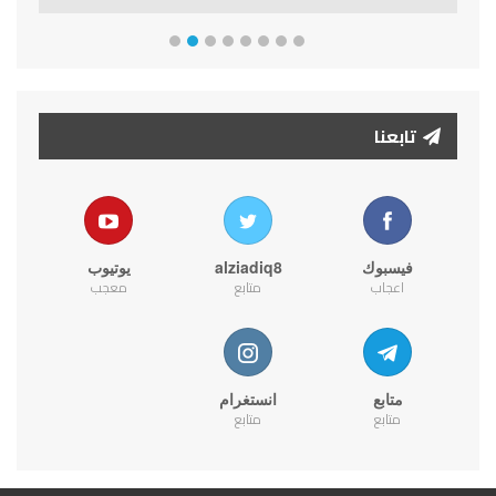
تابعنا
فيسبوك
alziadiq8
يوتيوب
اعجاب
متابع
معجب
متابع
انستغرام
متابع
متابع