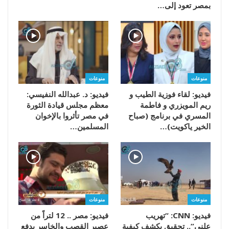
بمصر تعود إلى…
منوعات
منوعات
فيديو: لقاء فوزية الطيب و
فيديو: د. عبدالله النفيسي:
ريم المويزري و فاطمة
معظم مجلس قيادة الثورة
المسري في برنامج (صباح
في مصر تأثروا بالإخوان
الخير ياكويت)…
المسلمين…
منوعات
منوعات
فيديو: CNN: “تهريب
فيديو: مصر .. 12 لتراً من
علني”.. تحقيق يكشف كيفية
عصير القصب والخاسر يدفع