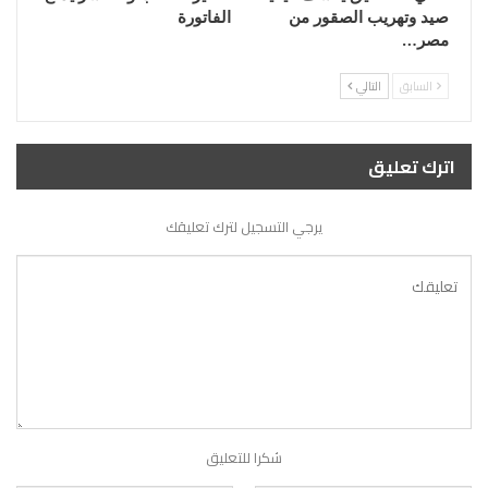
صيد وتهريب الصقور من
الفاتورة
مصر…
السابق
التالي
اترك تعليق
يرجي التسجيل لترك تعليقك
شكرا للتعليق