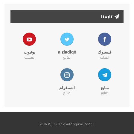
تابعنا
فيسبوك
alziadiq8
يوتيوب
اعجاب
متابع
معجب
متابع
انستغرام
متابع
متابع
الحقوق محفوظة لمدونة الزيادي © 2026