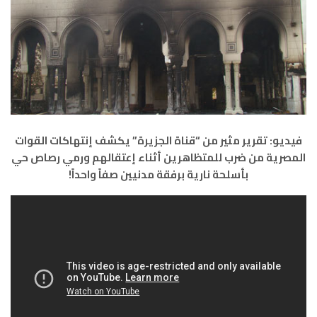
فيديو: تقرير مثير من “قناة الجزيرة” يكشف إنتهاكات القوات
المصرية من ضرب للمتظاهرين أثناء إعتقالهم ورمي رصاص حي
بأسلحة نارية برفقة مدنيين صفاً واحداً!