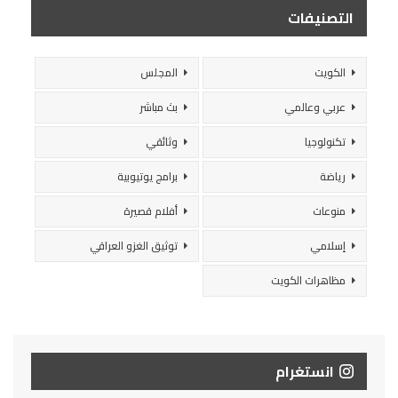
التصنيفات
الكويت
المجلس
عربي وعالمي
بث مباشر
تكنولوجيا
وثائقي
رياضة
برامج يوتيوبية
منوعات
أفلام قصيرة
إسلامي
توثيق الغزو العراقي
مظاهرات الكويت
انستغرام