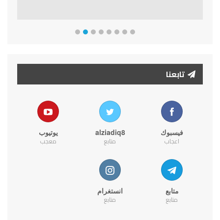
تابعنا
فيسبوك
alziadiq8
يوتيوب
اعجاب
متابع
معجب
متابع
انستغرام
متابع
متابع