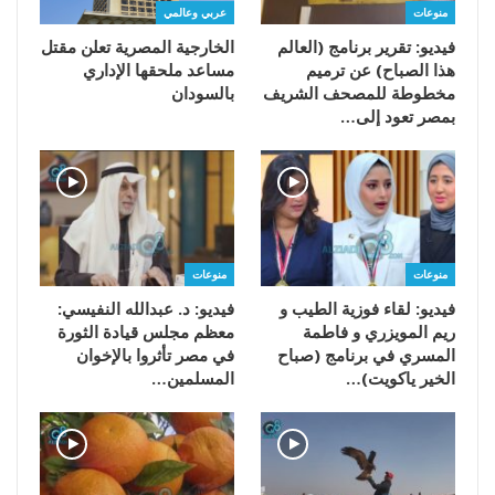
منوعات
عربي وعالمي
فيديو: تقرير برنامج (العالم
الخارجية المصرية تعلن مقتل
هذا الصباح) عن ترميم
مساعد ملحقها الإداري
مخطوطة للمصحف الشريف
بالسودان
بمصر تعود إلى…
منوعات
منوعات
فيديو: لقاء فوزية الطيب و
فيديو: د. عبدالله النفيسي:
ريم المويزري و فاطمة
معظم مجلس قيادة الثورة
المسري في برنامج (صباح
في مصر تأثروا بالإخوان
الخير ياكويت)…
المسلمين…