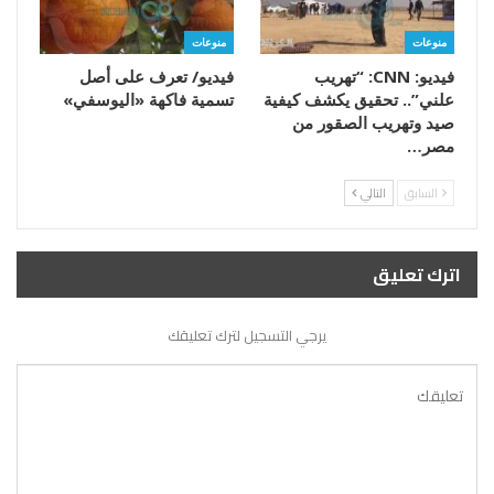
منوعات
منوعات
فيديو: CNN: “تهريب
فيديو/ تعرف على أصل
علني”.. تحقيق يكشف كيفية
تسمية فاكهة «اليوسفي»
صيد وتهريب الصقور من
مصر…
السابق
التالي
اترك تعليق
يرجي التسجيل لترك تعليقك