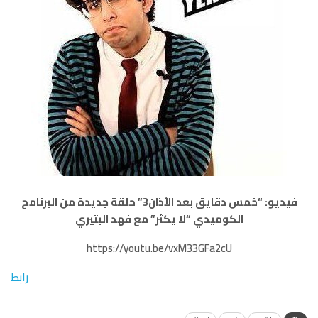
فيديو: “خمس دقايق بعد الأذان3” حلقة جديدة من البرنامج
الكوميدي “لا يكثر” مع فهد البتيري
https://youtu.be/vxM33GFa2cU
رابط