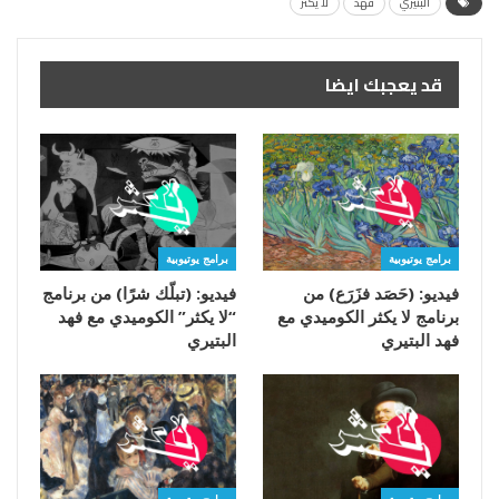
البتيري
فهد
لا يكثر
قد يعجبك ايضا
برامج يوتيوبية
برامج يوتيوبية
فيديو: (حَصَد فزَرَع) من
فيديو: (تبلّك شرًا) من برنامج
برنامج لا يكثر الكوميدي مع
“لا يكثر” الكوميدي مع فهد
فهد البتيري
البتيري