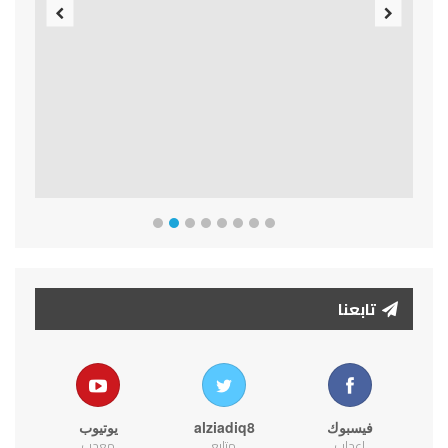
Previous
Next
تابعنا
فيسبوك
alziadiq8
يوتيوب
اعجاب
متابع
معجب