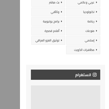
عربي وعالمي
بث مباشر
تكنولوجيا
وثائقي
رياضة
برامج يوتيوبية
منوعات
أفلام قصيرة
إسلامي
توثيق الغزو العراقي
مظاهرات الكويت
انستغرام