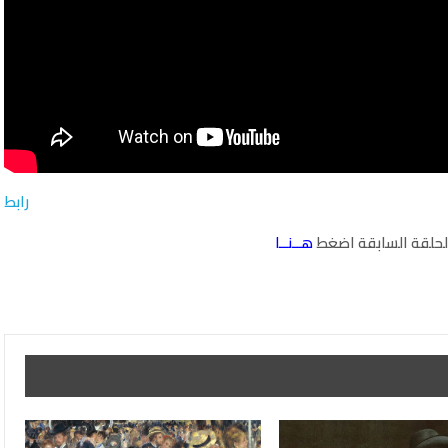
رابط
حلقة السابقة اضغط
هــنــا