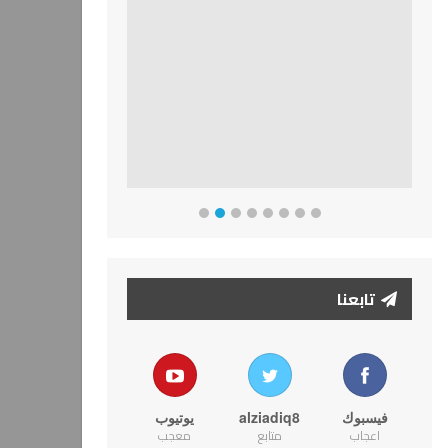
تابعنا
فيسبوك
alziadiq8
يوتيوب
اعجاب
متابع
معجب