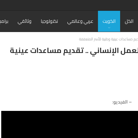
الكل
الكويت
عربي وعالمي
تكنولوجيا
وثائقي
برامج
قديم مساعدات عينية وطبية للأسر المتعففة
لعمل الإنساني .. تقديم مساعدات عينية
– الفيديو: