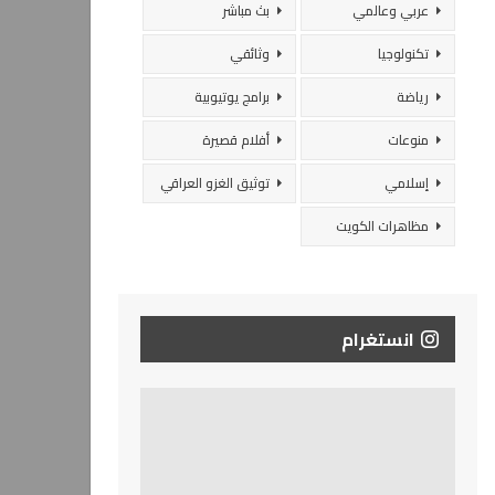
عربي وعالمي
بث مباشر
تكنولوجيا
وثائقي
رياضة
برامج يوتيوبية
منوعات
أفلام قصيرة
إسلامي
توثيق الغزو العراقي
مظاهرات الكويت
انستغرام