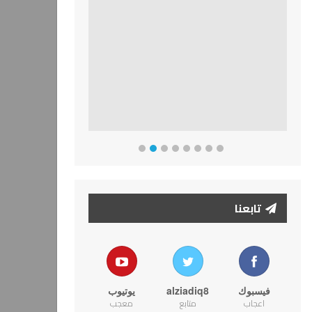
تابعنا
فيسبوك
alziadiq8
يوتيوب
اعجاب
متابع
معجب