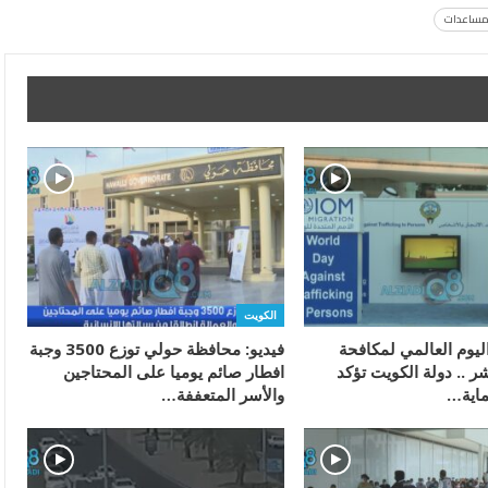
ساعدات
الكويت
ليوم العالمي لمكافحة
فيديو: محافظة حولي توزع 3500 وجبة
شر .. دولة الكويت تؤكد
افطار صائم يوميا على المحتاجين
ماية…
والأسر المتعففة…