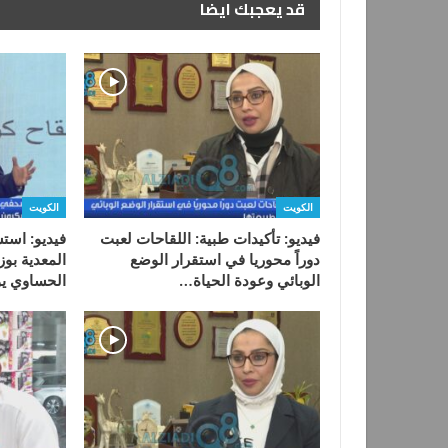
قد يعجبك ايضا
الكويت
الكويت
فيديو: تأكيدات طبية: اللقاحات لعبت
فيديو: است
دوراً محوريا في استقرار الوضع
المعدية بوز
الوبائي وعودة الحياة…
الحساوي ي