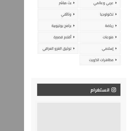
عربي وعالمي
بث مباشر
تكنولوجيا
وثائقي
رياضة
برامج يوتيوبية
منوعات
أفلام قصيرة
إسلامي
توثيق الغزو العراقي
مظاهرات الكويت
انستغرام