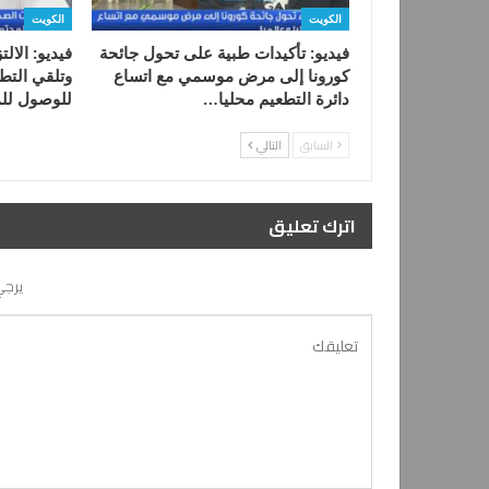
الكويت
الكويت
فيديو: تأكيدات طبية على تحول جائحة
فيديو: الال
كورونا إلى مرض موسمي مع اتساع
وتلقي التطع
دائرة التطعيم محليا…
للوصول لل
السابق
التالي
اترك تعليق
يرجي