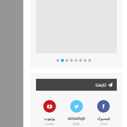
تابعنا
فيسبوك
alziadiq8
يوتيوب
اعجاب
متابع
معجب