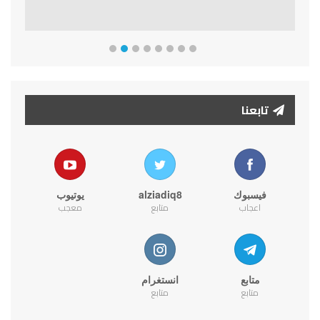
تابعنا
فيسبوك
alziadiq8
يوتيوب
اعجاب
متابع
معجب
متابع
انستغرام
متابع
متابع