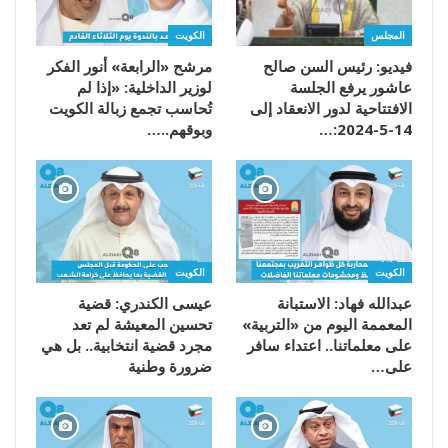
المجلس
الكويت
فيديو: رئيس السن صالح
مرشح «الرابعة» أنور الفكر
عاشور يرفع الجلسة
لوزير الداخلية: «إذا لم
الافتتاحية لدور الانعقاد إلى
تُحاسب تجمع زبالة الكويت
14-5-2024:…
وبوقهم..…
الكويت
الكويت
عبدالله فهاد: الاستبانة
عيسى الكندري: قضية
المعممة اليوم من «التربية»
تحسين المعيشة لم تعد
على معلماتنا.. اعتداء سافر
مجرد قضية انتخابية.. بل هي
على…
ضرورة وطنية