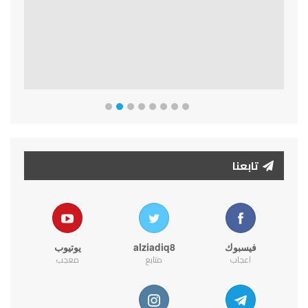
تابعنا
فيسبوك
alziadiq8
يوتيوب
اعجاب
متابع
معجب