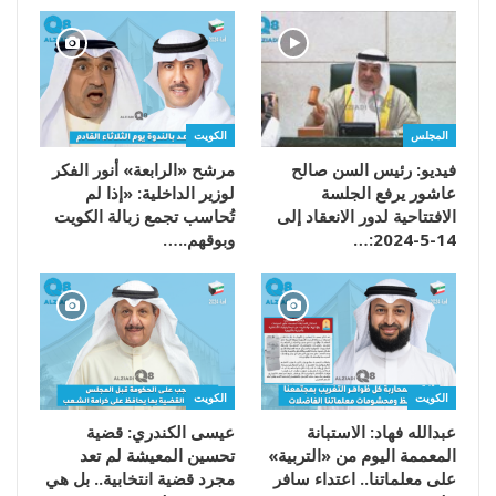
المجلس
الكويت
فيديو: رئيس السن صالح
مرشح «الرابعة» أنور الفكر
عاشور يرفع الجلسة
لوزير الداخلية: «إذا لم
الافتتاحية لدور الانعقاد إلى
تُحاسب تجمع زبالة الكويت
14-5-2024:…
وبوقهم..…
الكويت
الكويت
عبدالله فهاد: الاستبانة
عيسى الكندري: قضية
المعممة اليوم من «التربية»
تحسين المعيشة لم تعد
على معلماتنا.. اعتداء سافر
مجرد قضية انتخابية.. بل هي