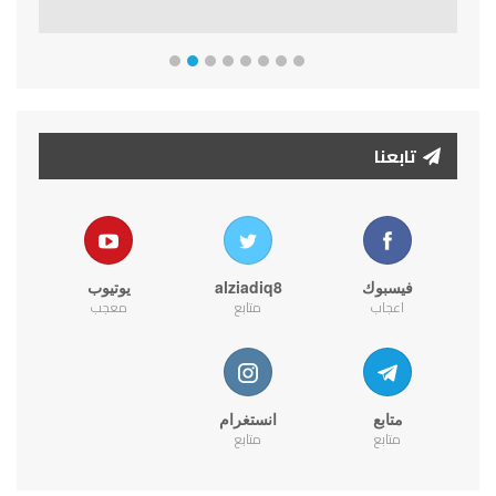
تابعنا
فيسبوك
alziadiq8
يوتيوب
اعجاب
متابع
معجب
متابع
انستغرام
متابع
متابع