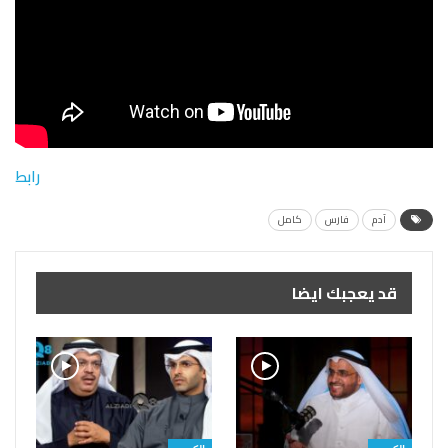
رابط
آدم
فارس
كامل
قد يعجبك ايضا