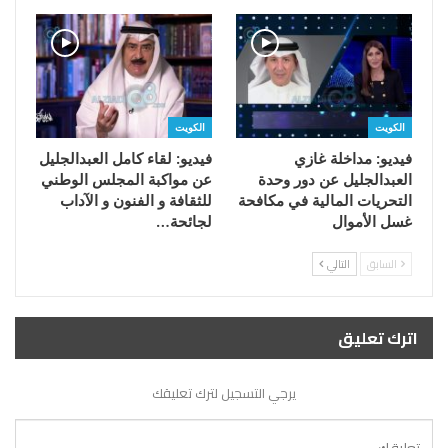
الكويت
الكويت
فيديو: مداخلة غازي
فيديو: لقاء كامل العبدالجليل
العبدالجليل عن دور وحدة
عن مواكبة المجلس الوطني
التحريات المالية في مكافحة
للثقافة و الفنون و الآداب
غسل الأموال
لجائحة…
السابق
التالي
اترك تعليق
يرجي التسجيل لترك تعليقك