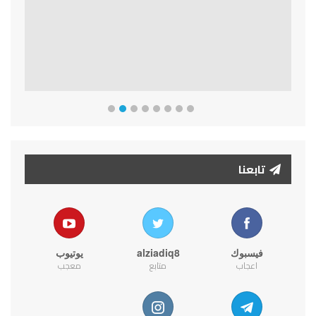
تابعنا
فيسبوك
alziadiq8
يوتيوب
اعجاب
متابع
معجب