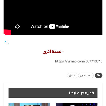
رابط
– نسخة أخرى:
https://vimeo.com/507710745
العبدالجليل
كامل
قد يعجبك ايضا