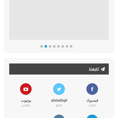
تابعنا
فيسبوك
alziadiq8
يوتيوب
اعجاب
متابع
معجب