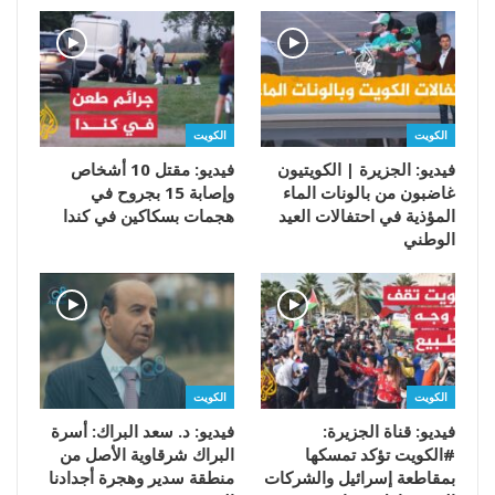
الكويت
الكويت
فيديو: الجزيرة | الكويتيون
فيديو: مقتل 10 أشخاص
غاضبون من بالونات الماء
وإصابة 15 بجروح في
المؤذية في احتفالات العيد
هجمات بسكاكين في كندا
الوطني
الكويت
الكويت
فيديو: قناة الجزيرة:
فيديو: د. سعد البراك: أسرة
#الكويت تؤكد تمسكها
البراك شرقاوية الأصل من
بمقاطعة إسرائيل والشركات
منطقة سدير وهجرة أجدادنا