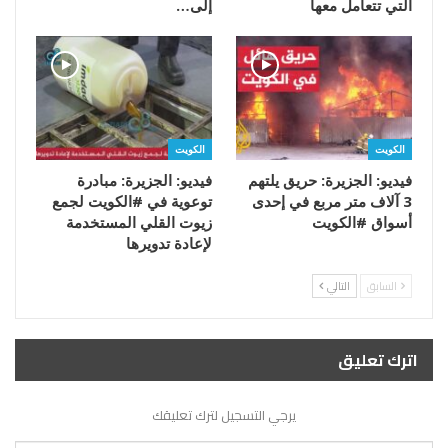
التي تتعامل معها
إلى…
الكويت
الكويت
فيديو: الجزيرة: حريق يلتهم
فيديو: الجزيرة: مبادرة
3 آلاف متر مربع في إحدى
توعوية في #الكويت لجمع
أسواق #الكويت
زيوت القلي المستخدمة
لإعادة تدويرها
السابق
التالي
اترك تعليق
يرجي التسجيل لترك تعليقك