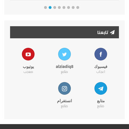
تابعنا
فيسبوك
alziadiq8
يوتيوب
اعجاب
متابع
معجب
متابع
انستغرام
متابع
متابع