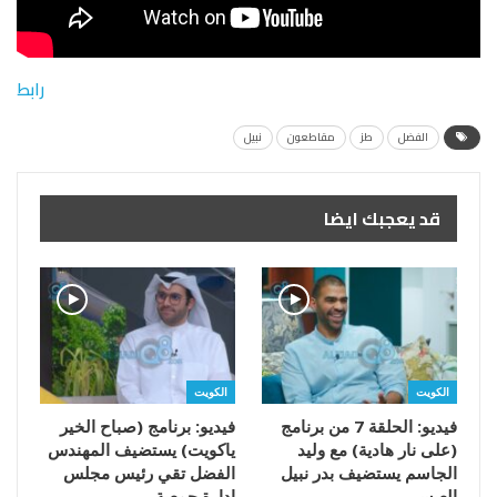
رابط
الفضل
طز
مقاطعون
نبيل
قد يعجبك ايضا
الكويت
الكويت
فيديو: الحلقة 7 من برنامج
فيديو: برنامج (صباح الخير
(على نار هادية) مع وليد
ياكويت) يستضيف المهندس
الجاسم يستضيف بدر نبيل
الفضل تقي رئيس مجلس
العيسى
إدارة جمعية…