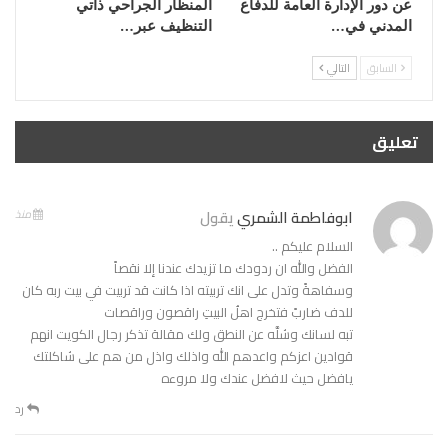
عن دور الإدارة العامة للدفاع
المنظار الجراحي ذاتي
المدني في…
التنظيف عبر…
السابق
التالي
تعليق
ابوفاطمة الشمري
يقول
منذ
السلام عليكم ..
الفضل والله ان ردودك ما تزيدك عندنا إلا نقصاً
وسفاهةً وتدل على انك تربيته اذا كانت قد تربيت في بيت ربه كان
للدف ضاربً فتخرج اهلُ البيتِ راقصون وراقصات
تبه لسانك وشلَّه عن النطق ولك مقالة تذكر رجال الكويت انهم
قوادين اعزكم واعدهم الله واذلك واذل من هم على شاكلتك
يافضل حيث لافضل عندك ولا مروءه
رد