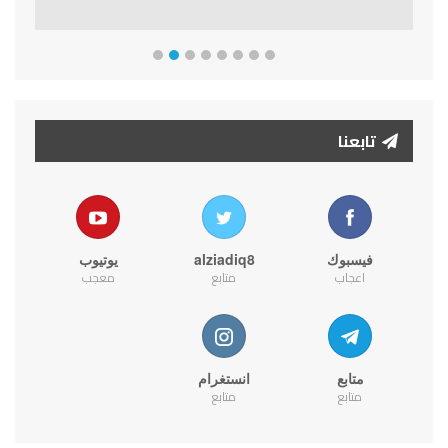
تابعنا
فيسبوك
alziadiq8
يوتيوب
اعجاب
متابع
معجب
متابع
انستغرام
متابع
متابع