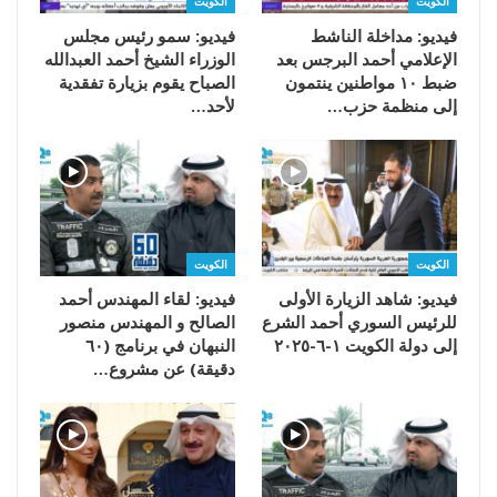
الكويت
الكويت
فيديو: مداخلة الناشط
فيديو: سمو رئيس مجلس
الإعلامي أحمد البرجس بعد
الوزراء الشيخ أحمد العبدالله
ضبط ١٠ مواطنين ينتمون
الصباح يقوم بزيارة تفقدية
إلى منظمة حزب…
لأحد…
الكويت
الكويت
فيديو: شاهد الزيارة الأولى
فيديو: لقاء المهندس أحمد
للرئيس السوري أحمد الشرع
الصالح و المهندس منصور
إلى دولة الكويت ١-٦-٢٠٢٥
النبهان في برنامج (٦٠
دقيقة) عن مشروع…