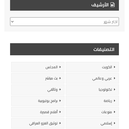
الأرشيف
الأرشيف
التصنيفات
الكويت
المجلس
عربي وعالمي
بث مباشر
تكنولوجيا
وثائقي
رياضة
برامج يوتيوبية
منوعات
أفلام قصيرة
إسلامي
توثيق الغزو العراقي