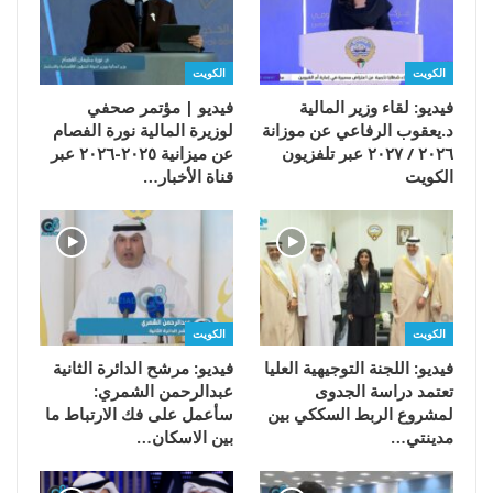
الكويت
الكويت
فيديو: لقاء وزير المالية
فيديو | مؤتمر صحفي
د.يعقوب الرفاعي عن موزانة
لوزيرة المالية نورة الفصام
٢٠٢٦ / ٢٠٢٧ عبر تلفزيون
عن ميزانية ٢٠٢٥-٢٠٢٦ عبر
الكويت
قناة الأخبار…
الكويت
الكويت
فيديو: اللجنة التوجيهية العليا
فيديو: مرشح الدائرة الثانية
تعتمد دراسة الجدوى
عبدالرحمن الشمري:
لمشروع الربط السككي بين
سأعمل على فك الارتباط ما
مدينتي…
بين الاسكان…