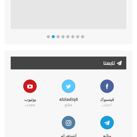
تابعنا
فيسبوك
alziadiq8
يوتيوب
اعجاب
متابع
معجب
متابع
انستغرام