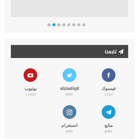
تابعنا
فيسبوك
alziadiq8
يوتيوب
اعجاب
متابع
معجب
متابع
انستغرام
متابع
متابع